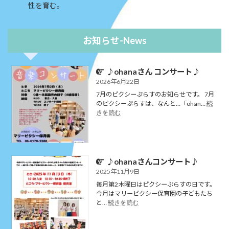
性を育む。
お知らせ-News
♪ohanaさん コンサート♪
2026年6月22日
7月のピクシーぷらすのお知らせです。 7月
のピクシーぷらすは、なんと…「ohan…
続
:
きを読む
♪ohana
さ
ん
コ
ン
♪ohanaさんコンサート♪
サ
2025年11月9日
ー
毎月第2木曜日はピクシーぷらすの日です。
ト
今月はマリーピクシー保育園の子どもたち
♪
:
と…
続きを読む
♪ohana
さ
ん