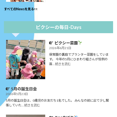
コ
すべてのNewsを見る>>
ン
サ
ー
ト
ピクシーの毎日-Days
♪
ピクシー菜園
2026年6月21日
保育園の裏庭でプランター菜園をしていま
す。 今年の5月にひまわり組さんが恒例の
:
苗…
続きを読む
ピ
ク
シ
ー
菜
5月の誕生日会
園
2026年5月23日
5月の誕生日会は、0歳児のお友だち1名でした。 みんなの前に出て少し緊
:
張していた…
続きを読む
5
月