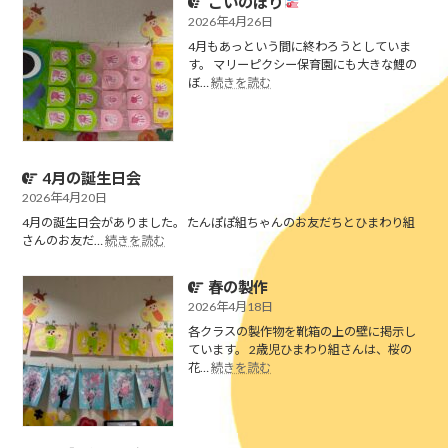
こいのぼり
の
誕
2026年4月26日
生
4月もあっという間に終わろうとしていま
日
す。 マリーピクシー保育園にも大きな鯉の
会
:
ぼ…
続きを読む
こ
い
の
ぼ
り
4月の誕生日会
2026年4月20日
4月の誕生日会がありました。 たんぽぽ組ちゃんのお友だちとひまわり組
:
さんのお友だ…
続きを読む
4
月
春の製作
の
誕
2026年4月18日
生
各クラスの製作物を靴箱の上の壁に掲示し
日
ています。 2歳児ひまわり組さんは、桜の
会
:
花…
続きを読む
春
の
製
作