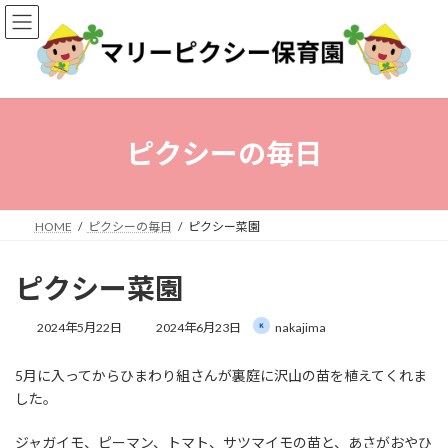
コ
ナ
ン
ビ
テ
ゲ
ン
ー
ツ
シ
へ
ョ
ス
ン
ピクシーの毎日
キ
に
ッ
移
プ
動
HOME
ピクシーの毎日
ピクシー菜園
ピクシー菜園
最
2024年5月22日
2024年6月23日
nakajima
終
更
5月に入ってからひまわり組さんが裏庭に沢山の苗を植えてくれま
新
日
した。
時
:
ジャガイモ、ピーマン、トマト、サツマイモの苗と、あさがおやひ