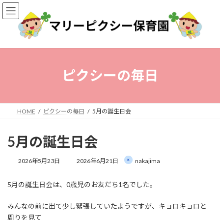
コ
ナ
ン
ビ
テ
ゲ
ン
ー
ツ
シ
へ
ョ
ス
ン
ピクシーの毎日
キ
に
ッ
移
プ
動
HOME
ピクシーの毎日
5月の誕生日会
5月の誕生日会
最
2026年5月23日
2026年6月21日
nakajima
終
更
5月の誕生日会は、0歳児のお友だち1名でした。
新
日
時
みんなの前に出て少し緊張していたようですが、キョロキョロと
:
周りを見て